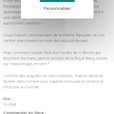
Entre les couloirs du War Office, les rangs des Forces
françaises libres à Londres et des abysses sous-marins
Personnaliser
oppressants, les protagonistes résistent farouchement à
une Allemagne nazie, déterminée à conserver sa
suprématie maritime.
Louis Gabert, commandant de la Marine française, se voit
confier une mission secrète des plus périlleuses.
Mais comment réussir face aux hordes de U-Boote qui
écument les mers, sans le soutien de la Royal Navy, minée
par l’espionnage ennemi ?
Comme des anguilles en eaux troubles, chacun devra se
faufiler dans l’ombre pour espérer retrouver la lumière et
l’imposer au monde.
Prix :
24,00€
Commander en ligne :