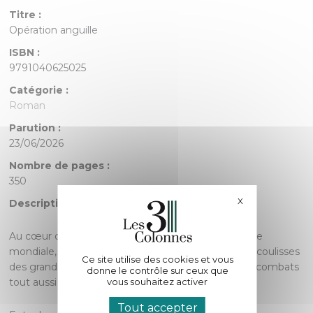
Titre :
Opération anguille
ISBN :
9791040625025
Catégorie :
Roman
Parution :
23/06/2026
Nombre de pages :
350
X
Masquer le bande
Description :
Au cœur d’un tournant décisif de la Seconde Guerre
mondiale, Opération anguille nous plonge dans les coulisses
Ce site utilise des cookies et vous
des grands champs de bataille, là où se jouent des combats
donne le contrôle sur ceux que
vous souhaitez activer
tout aussi cruciaux pour la reconquête de la paix.
Tout accepter