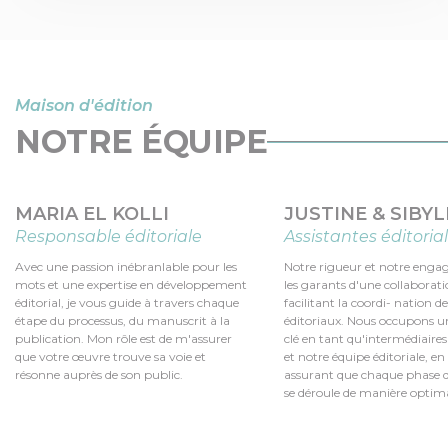
Maison d'édition
NOTRE ÉQUIPE
MARIA EL KOLLI
JUSTINE & SIBYL
Responsable éditoriale
Assistantes éditoria
Avec une passion inébranlable pour les
Notre rigueur et notre eng
mots et une expertise en développement
les garants d'une collaboratio
éditorial, je vous guide à travers chaque
facilitant la coordi- nation d
étape du processus, du manuscrit à la
éditoriaux. Nous occupons u
publication. Mon rôle est de m'assurer
clé en tant qu'intermédiaires
que votre œuvre trouve sa voie et
et notre équipe éditoriale, e
résonne auprès de son public.
assurant que chaque phase 
se déroule de manière optima