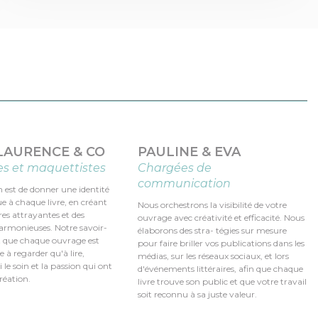
 LAURENCE & CO
PAULINE & EVA
es et maquettistes
Chargées de
communication
 est de donner une identité
ue à chaque livre, en créant
Nous orchestrons la visibilité de votre
es attrayantes et des
ouvrage avec créativité et efficacité. Nous
rmonieuses. Notre savoir-
élaborons des stra- tégies sur mesure
it que chaque ouvrage est
pour faire briller vos publications dans les
e à regarder qu'à lire,
médias, sur les réseaux sociaux, et lors
i le soin et la passion qui ont
d'événements littéraires, afin que chaque
création.
livre trouve son public et que votre travail
soit reconnu à sa juste valeur.