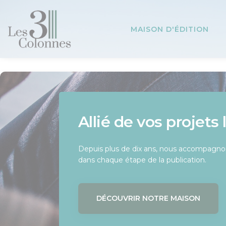
Panneau de gestion des cookies
MAISON D'ÉDITION
Allié de vos projets 
Offrez à votre livre l
Une équipe passio
mérite
Depuis plus de dix ans, nous accompagnon
Chez Les 3 Colonnes, nous croyons au pou
dans chaque étape de la publication.
force de chaque histoire.
Notre équipe éditoriale vous conseille et 
long de votre parcours d’auteur.
DÉCOUVRIR NOTRE MAISON
RENCONTRER NOTRE ÉQUIPE
SOUMETTRE MON PROJET