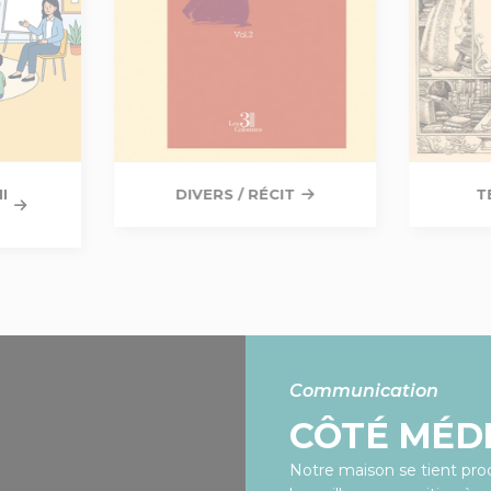
I
DIVERS / RÉCIT
T
Communication
CÔTÉ MÉD
Notre maison se tient proc