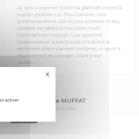
Je tiens à exprimer toute ma gratitude envers la
maison d'édition Les Trois Colonnes. Leur
professionnalisme, leur écoute attentive et leur
véritable sensibilité à mes écrits m’ont
profondément touchée. Leur approche
chaleureuse et respectueuse m’a donné le
sentiment d’être vraiment comprise, ce qui m’a
énormément encouragée. Grâce à leur
soutien,...
X
Masquer le bandeau des cookies
ez activer
Sylvie MUFFAT
Margot et les...