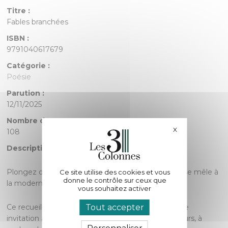
Titre :
Fables branchées
ISBN :
9791040617679
Catégorie :
Poésie
Parution :
12/11/2025
Nombre de pages :
X
Masquer le bande
108
Description :
Plongez dans un univers où la sagesse des fables se mêle à
Ce site utilise des cookies et vous
donne le contrôle sur ceux que
la modernité des enjeux actuels.
vous souhaitez activer
Tout accepter
Ce recueil de fables modernes et originales est une
invitation à enrichir le vocabulaire des jeunes lecteurs, à