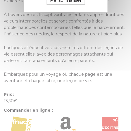
Personnaliser
explorer le règne animal et à éveiller leur imaginaire.
À travers des récits captivants, les enfants apprendront des
valeurs intemporelles et seront confrontés à des
problématiques contemporaines telles que le harcèlement,
l’influence des médias, le respect de la nature et bien plus.
Ludiques et éducatives, ces histoires offrent des leçons de
vie essentielles, avec des personnages attachants qui
parleront tant aux enfants qu’à leurs parents.
Embarquez pour un voyage où chaque page est une
aventure et chaque fable, une leçon de vie.
Prix :
13,50€
Commander en ligne :