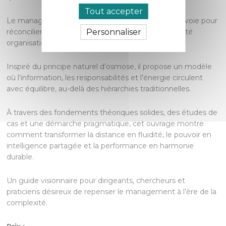
Tout accepter
Le management osmotique explore une nouvelle voie pour
Personnaliser
réconcilier leadership, intelligence collective et agilité
organisationnelle.
Inspiré du principe naturel d’osmose, il propose un modèle
où l’information, les responsabilités et l’énergie circulent
avec équilibre, au-delà des hiérarchies traditionnelles.
À travers des fondements théoriques solides, des études de
cas et une démarche pragmatique, cet ouvrage montre
comment transformer la distance en fluidité, le pouvoir en
intelligence partagée et la performance en harmonie
durable.
Un guide visionnaire pour dirigeants, chercheurs et
praticiens désireux de repenser le management à l’ère de la
complexité.