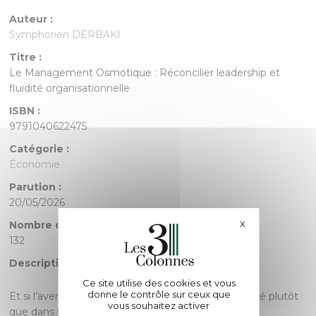
Auteur :
Symphorien DERBAKI
Titre :
Le Management Osmotique : Réconcilier leadership et
fluidité organisationnelle
ISBN :
9791040622475
Catégorie :
Économie
Parution :
20/05/2026
X
Masquer le bande
Nombre de pages :
132
Description :
Ce site utilise des cookies et vous
donne le contrôle sur ceux que
Et si l’avenir du management résidait dans la fluidité plutôt
vous souhaitez activer
que dans la rigidité ?