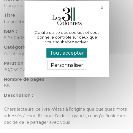
Françoise BRENDLÉ PÉBARTHE
X
Masquer le bande
Titre :
Le nombril au milieu du front
ISBN :
Ce site utilise des cookies et vous
donne le contrôle sur ceux que
9791040603719
vous souhaitez activer
Catégorie :
Tout accepter
Autobiographie
Parution :
Personnaliser
30/05/2023
Nombre de pages :
88
Description :
Chers lecteurs, ce livre n’était à l’origine que quelques mots
adressés à mon fils pour l’aider à grandir, mais j’ai finalement
décidé de le partager avec vous :