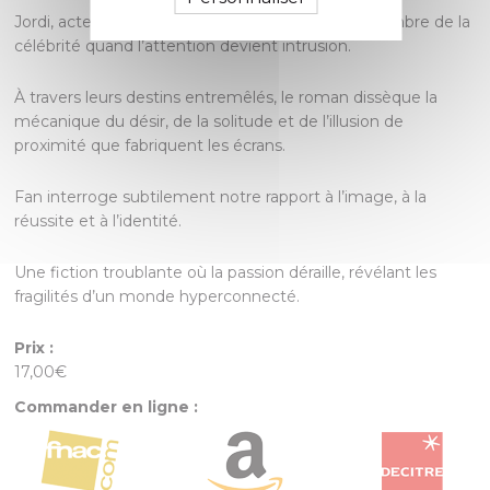
Jordi, acteur adulé malgré lui, découvre la face sombre de la
célébrité quand l’attention devient intrusion.
À travers leurs destins entremêlés, le roman dissèque la
mécanique du désir, de la solitude et de l’illusion de
proximité que fabriquent les écrans.
Fan interroge subtilement notre rapport à l’image, à la
réussite et à l’identité.
Une fiction troublante où la passion déraille, révélant les
fragilités d’un monde hyperconnecté.
Prix :
17,00€
Commander en ligne :