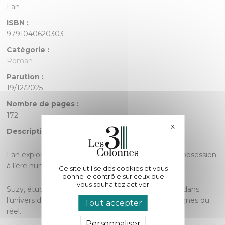
Fan
ISBN :
9791040620303
Catégorie :
Roman
Parution :
19/12/2025
Nombre de pages :
172
X
Masquer le bande
Description :
Fan explore la frontière fragile entre admiration et obsession
à l’ère numérique.
Ce site utilise des cookies et vous
donne le contrôle sur ceux que
vous souhaitez activer
Suzy, étudiante en quête d’elle-même, se réfugie dans
l’univers d’une série télévisée jusqu’à brouiller les lignes du
Tout accepter
réel.
Personnaliser