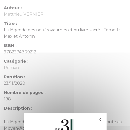
Auteur :
Matthieu VERNIER
Titre :
La légende des neuf royaumes et du livre sacré - Tome I :
Max et Antonin
ISBN :
9782374809212
Catégorie :
Roman
Parution :
23/11/2020
Nombre de pages :
198
Description :
X
Masquer le bande
La légende des neuf royaumes et du livre sacré débute au
Moyen-Âge et traverse notre ère.