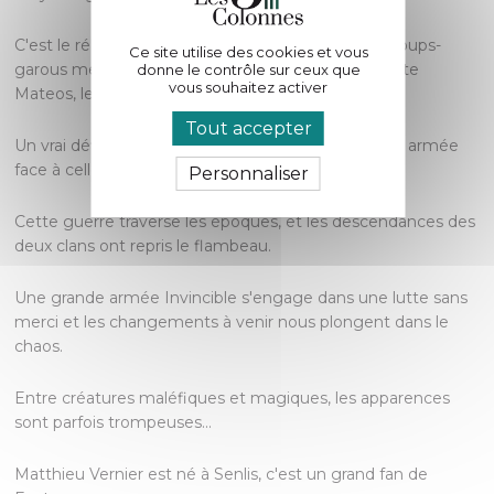
C'est le récit de deux meutes qui s'affrontent, les loups-
Ce site utilise des cookies et vous
garous menés par le jeune prince Mèros et le comte
donne le contrôle sur ceux que
vous souhaitez activer
Mateos, le roi des vampires.
Tout accepter
Un vrai défi pour le jeune prince qui perd toute son armée
face à celle du Comte et du roi Zolius.
Personnaliser
Cette guerre traverse les époques, et les descendances des
deux clans ont repris le flambeau.
Une grande armée Invincible s'engage dans une lutte sans
merci et les changements à venir nous plongent dans le
chaos.
Entre créatures maléfiques et magiques, les apparences
sont parfois trompeuses...
Matthieu Vernier est né à Senlis, c'est un grand fan de