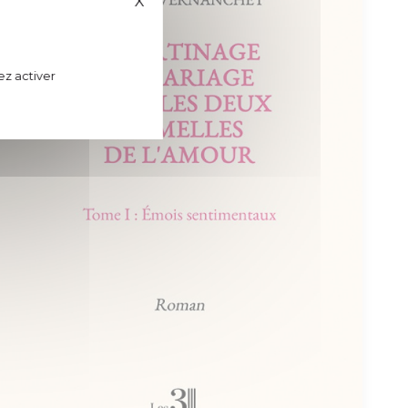
X
Masquer le bandeau des cookies
ez activer