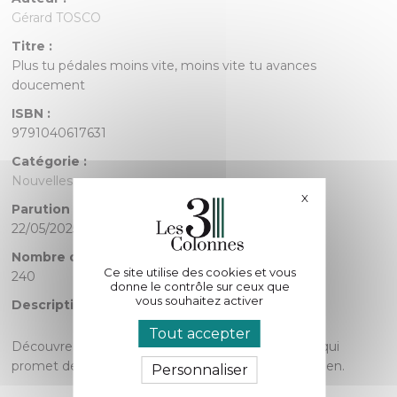
Gérard TOSCO
Titre :
Plus tu pédales moins vite, moins vite tu avances
doucement
ISBN :
9791040617631
Catégorie :
Nouvelles
X
Masquer le bande
Parution :
22/05/2025
Nombre de pages :
Ce site utilise des cookies et vous
240
donne le contrôle sur ceux que
vous souhaitez activer
Description :
Tout accepter
Découvrez un recueil de nouvelles et de pensées qui
promet de vous arracher à la monotonie du quotidien.
Personnaliser