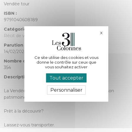
Vendée tour
ISBN :
9791040608189
Catégorie :
X
Masquer le bande
Récit de voyages
Parution :
14/02/2024
Ce site utilise des cookies et vous
Nombre de pages :
donne le contrôle sur ceux que
vous souhaitez activer
354
Description :
Tout accepter
Personnaliser
La Vendée est un département très riche grâce à son
patrimoine architectural, historique et naturel.
Prêt à la découvrir?
Laissez-vous transporter.