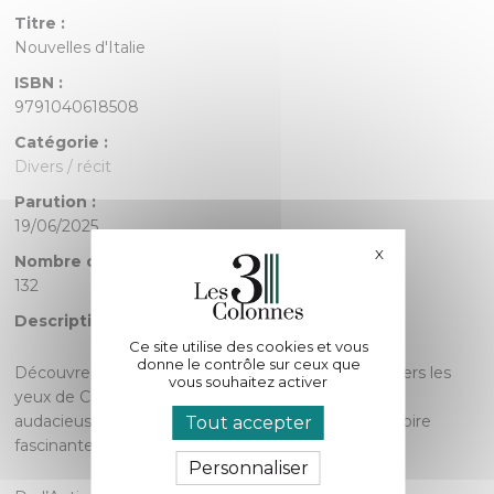
Titre :
Nouvelles d'Italie
ISBN :
9791040618508
Catégorie :
Divers / récit
Parution :
19/06/2025
X
Masquer le bande
Nombre de pages :
132
Description :
Ce site utilise des cookies et vous
donne le contrôle sur ceux que
Découvrez l’Italie comme jamais auparavant à travers les
vous souhaitez activer
yeux de Cassandra, Carla et Sandra, trois femmes
audacieuses dont les vies s’entremêlent avec l’histoire
Tout accepter
fascinante de leur pays.
Personnaliser