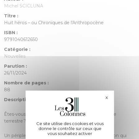
Michel SCICLUNA
Titre :
Huit héros – ou Chroniques de l'Anthropocène
ISBN :
9791040612650
Catégorie :
Nouvelles
Parution :
26/11/2024
Nombre de pages :
88
X
Masquer le bande
Description :
Êtes-vous prêt à voyager à travers le prochain siècle
terrestre ?
Ce site utilise des cookies et vous
donne le contrôle sur ceux que
vous souhaitez activer
Un périple à haut risque dans ce recueil d’anticipation qui