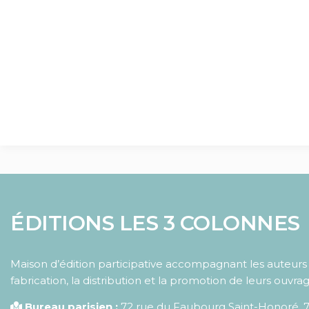
ÉDITIONS LES 3 COLONNES
Maison d’édition participative accompagnant les auteurs d
fabrication, la distribution et la promotion de leurs ouvrag
Bureau parisien :
72 rue du Faubourg Saint-Honoré
,