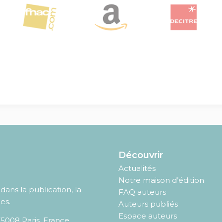
Découvrir
Actualités
Notre maison d’édition
ans la publication, la
FAQ auteurs
es.
Auteurs publiés
Espace auteurs
75008
Paris
,
France