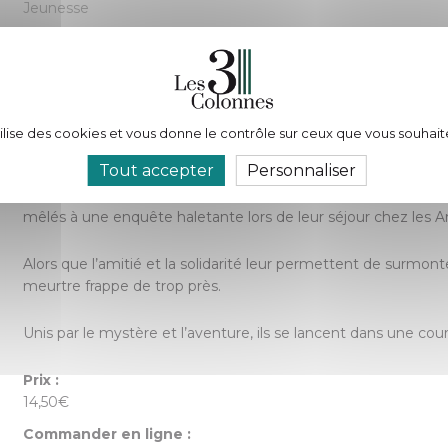
Jeunesse
Parution :
12/06/2025
Nombre de pages :
144
tilise des cookies et vous donne le contrôle sur ceux que vous souhait
Description :
Tout accepter
Personnaliser
Plongez dans les rues brumeuses de Londres avec Charlie et M
mêlés à une enquête haletante lors de leur séjour chez les 
Alors que l’amitié et la solidarité leur permettent de surmon
meurtre frappe de trop près.
Unis par le mystère et l’aventure, ils se lancent dans une c
Prix :
14,50€
Commander en ligne :