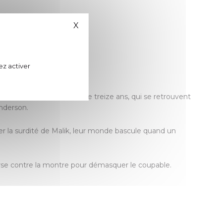
X
Masquer le bandeau des cookies
ez activer
alik, jumeaux français de treize ans, qui se retrouvent
Anderson.
ter la surdité de Malik, leur monde bascule quand un
ourse contre la montre pour démasquer le coupable.