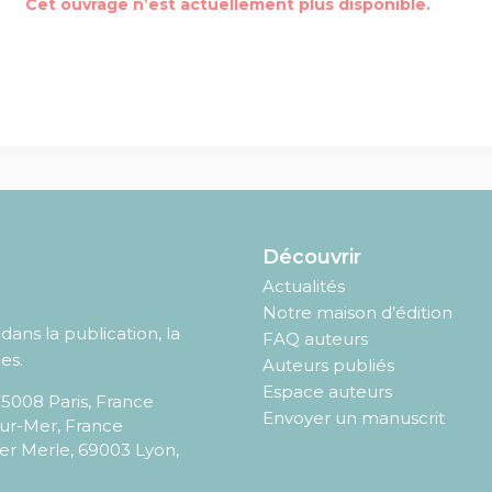
Cet ouvrage n’est actuellement plus disponible.
Découvrir
Actualités
Notre maison d’édition
ans la publication, la
FAQ auteurs
es.
Auteurs publiés
Espace auteurs
75008
Paris
,
France
Envoyer un manuscrit
sur-Mer, France
er Merle, 69003 Lyon,