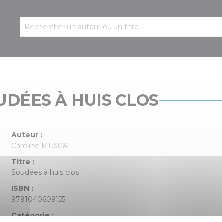
UDÉES À HUIS CLOS
Auteur :
Caroline MUSCAT
Titre :
Soudées à huis clos
ISBN :
9791040609155
Catégorie :