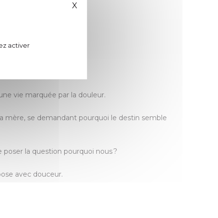
X
Masquer le bandeau des cookies
ez activer
’une vie marquée par la douleur.
sa mère, se demandant pourquoi le destin semble
e poser la question pourquoi nous ?
mpose avec douceur.