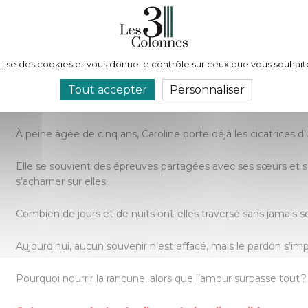
Autobiographie
Parution :
06/02/2024
Nombre de pages :
tilise des cookies et vous donne le contrôle sur ceux que vous souhait
70
Tout accepter
Personnaliser
Description :
À peine âgée de cinq ans, Caroline porte déjà les cicatrices d
Elle se souvient des épreuves partagées avec ses sœurs et 
s’acharner sur elles.
Combien de jours et de nuits ont-elles traversé sans jamais s
Aujourd’hui, aucun souvenir n’est effacé, mais le pardon s’i
Pourquoi nourrir la rancune, alors que l’amour surpasse tout ?