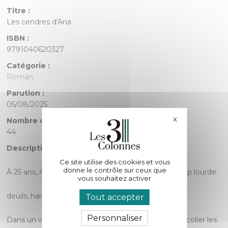
Titre :
Les cendres d'Ana
ISBN :
9791040620327
Catégorie :
Roman
Parution :
05/08/2025
X
Masquer le bande
Nombre de pages :
44
Description :
Ce site utilise des cookies et vous
donne le contrôle sur ceux que
À 25 ans, Ana porte déjà les stigmates d’une vie trop lourde :
vous souhaitez activer
deuils, harcèlement, violences, silences.
Tout accepter
Personnaliser
Dans un village isolé de Dordogne, elle tente de recoller les