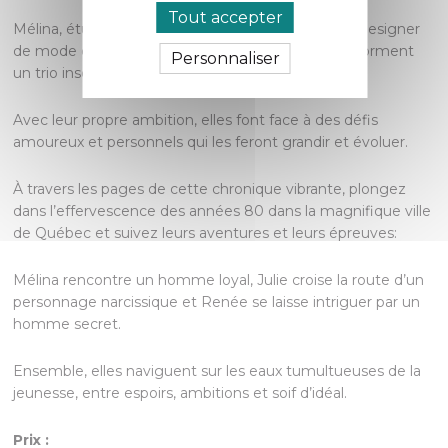
Tout accepter
Mélina, étudiante en chant classique, Julie, future designer
de mode et Renée, aspirante travailleuse sociale, forment
Personnaliser
un trio inséparable.
Avec leur propre ambition, elles font face à des défis
amoureux et personnels qui les feront grandir et évoluer.
À travers les pages de cette chronique vibrante, plongez
dans l’effervescence des années 80 dans la magnifique ville
de Québec et suivez leurs aventures et leurs épreuves:
Mélina rencontre un homme loyal, Julie croise la route d’un
personnage narcissique et Renée se laisse intriguer par un
homme secret.
Ensemble, elles naviguent sur les eaux tumultueuses de la
jeunesse, entre espoirs, ambitions et soif d’idéal.
Prix :