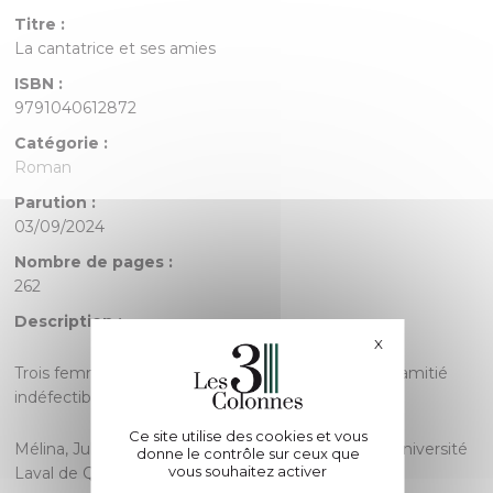
Titre :
La cantatrice et ses amies
ISBN :
9791040612872
Catégorie :
Roman
Parution :
03/09/2024
Nombre de pages :
262
Description :
X
Masquer le bande
Trois femmes de tête, trois parcours uniques, une amitié
indéfectible.
Ce site utilise des cookies et vous
Mélina, Julie et Renée poursuivent leurs rêves à l’Université
donne le contrôle sur ceux que
vous souhaitez activer
Laval de Québec dans les années 80.