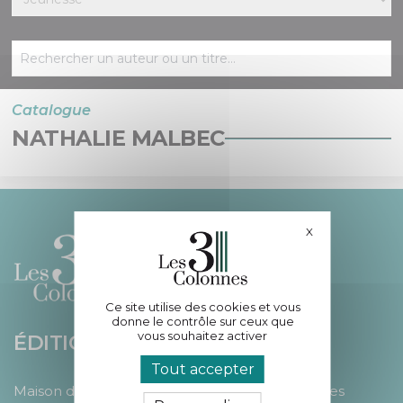
Catalogue
NATHALIE MALBEC
X
Masquer le bande
Ce site utilise des cookies et vous
donne le contrôle sur ceux que
vous souhaitez activer
ÉDITIONS LES 3 COLONNES
Tout accepter
Maison d’édition participative accompagnant les