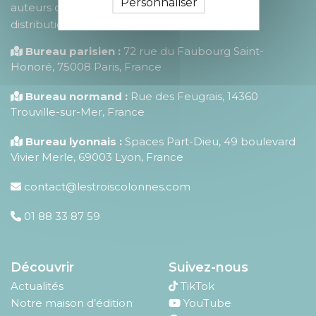
Personnaliser
auteurs dans la publication, la fabrication, la
distribution et la promotion de leurs ouvrages.
Bureau parisien :
72 rue du Faubourg Saint-
Honoré
,
75008
Paris
,
France
Bureau normand :
Rue des Feugrais, 14360
Trouville-sur-Mer, France
Bureau lyonnais :
Spaces Part-Dieu, 49 boulevard
Vivier Merle, 69003 Lyon, France
contact@lestroiscolonnes.com
01 88 33 87 59
Découvrir
Suivez-nous
Actualités
TikTok
Notre maison d’édition
YouTube