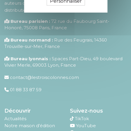
Personnaliser
auteurs dans la publication, la fabrication, la
distribution et la promotion de leurs ouvrages.
Bureau parisien :
72 rue du Faubourg Saint-
Honoré
,
75008
Paris
,
France
Bureau normand :
Rue des Feugrais, 14360
Trouville-sur-Mer, France
Bureau lyonnais :
Spaces Part-Dieu, 49 boulevard
Vivier Merle, 69003 Lyon, France
contact@lestroiscolonnes.com
01 88 33 87 59
Découvrir
Suivez-nous
Actualités
TikTok
Notre maison d’édition
YouTube