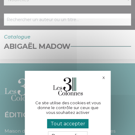
Catalogue
ABIGAËL MADOW
X
Masquer le bande
Ce site utilise des cookies et vous
donne le contrôle sur ceux que
vous souhaitez activer
ÉDITIONS LES 3 COLONNES
Tout accepter
Maison d’édition participative accompagnant les