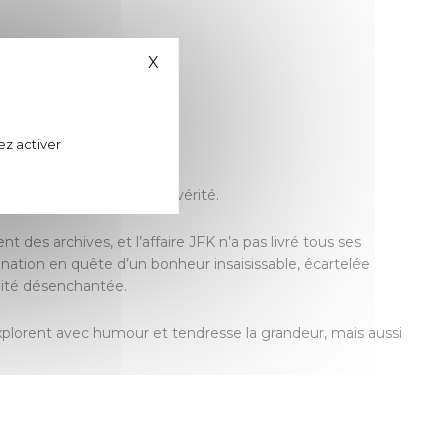
X
Masquer le bandeau des cookies
ez activer
les mythes se mêlent à la vérité.
t des archives, et l’affaire JFK n’a pas livré tous ses
nation en quête d’un bonheur insaisissable, écartelée
alité désenchantée.
xplorent avec humour et tendresse la grandeur, mais aussi