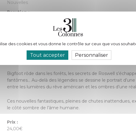
Nouvelles
Parution :
05/08/2025
Nombre de pages :
286
tilise des cookies et vous donne le contrôle sur ceux que vous souhait
Description :
Tout accepter
Personnaliser
Découvrez une Amérique où le rêve flirte avec la réalité, où 
Bigfoot rôde dans les forêts, les secrets de Roswell s’échappen
fantômes… Au-delà des légendes se dessine le portrait d’une 
entre les lumières du rêve américain et les ombres d’une ré
Ces nouvelles fantastiques, pleines de chutes inattendues, e
le côté sombre de l’âme humaine.
Prix :
24,00€