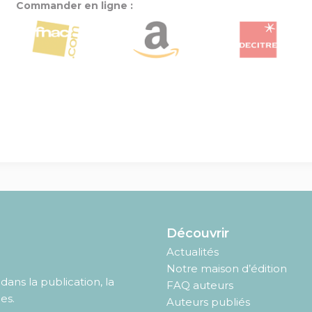
Commander en ligne :
Découvrir
Actualités
Notre maison d’édition
ans la publication, la
FAQ auteurs
es.
Auteurs publiés