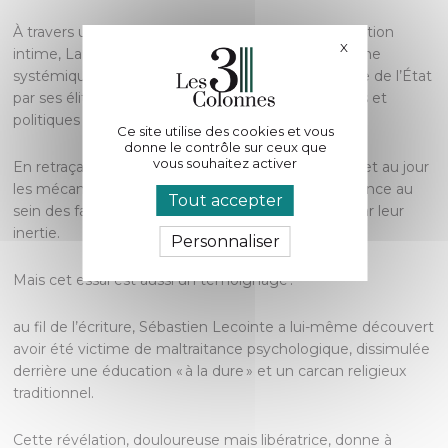
À travers une enquête rigoureuse et une introspection
X
Masquer le bande
intime, La Maltraitance Intrafamiliale, un phénomène
systémique – Tyrannie de la décadence bourgeoise de l’État
par ses élites dévoile les racines sociales, culturelles et
politiques de la violence domestique.
Ce site utilise des cookies et vous
donne le contrôle sur ceux que
vous souhaitez activer
En retraçant trois années de recherche, l’auteur met au jour
les mécanismes invisibles qui perpétuent la souffrance au
Tout accepter
sein des familles et la complicité des institutions par leur
inertie.
Personnaliser
Mais cet essai est aussi un témoignage :
au fil de l’écriture, Sébastien Lecointe a lui-même découvert
avoir été victime de maltraitance psychologique, dissimulée
derrière une éducation « à la dure » et un carcan religieux
traditionnel.
Cette révélation, douloureuse mais libératrice, donne à