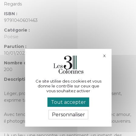
Regards
ISBN :
9791040601463
Catégorie :
Poésie
Parution :
10/01/2023
X
Masquer le bande
Nombre de pages :
200
Description :
Ce site utilise des cookies et vous
donne le contrôle sur ceux que
vous souhaitez activer
Léger, profond, furtif ou posé, le regard perçoit, ressent,
exprime tant.
Tout accepter
Personnaliser
Avec tendresse, humour, critique mais toujours avec amour,
il photographie, décrit, inscrit dans la mémoire, les souvenirs.
Là, un lieu, une rencontre, un sentiment, un instant, des