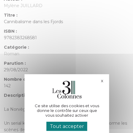
Mylène JUILLARD
Titre :
Cannibalisme dans les Fjords
ISBN :
9782383268581
Catégorie :
Roman
Parution :
29/08/2022
Nombre de pages :
X
Masquer le bande
142
Description :
Ce site utilise des cookies et vous
La Norvège est sous le choc.
donne le contrôle sur ceux que
vous souhaitez activer
Un serial killer sévit depuis quelque temps et transforme les
Tout accepter
scènes de crime en véritable massacre.