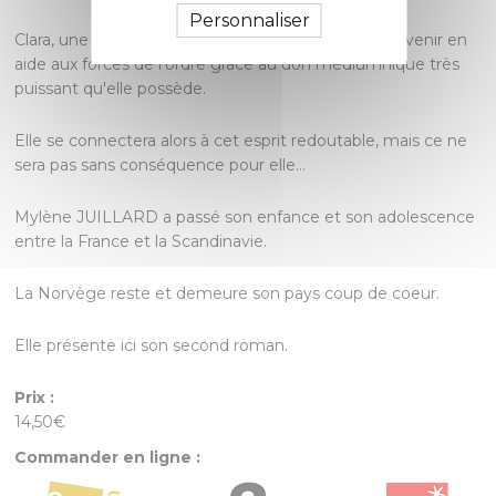
Personnaliser
Clara, une jeune femme pas comme les autres, va venir en
aide aux forces de l'ordre grâce au don médiumnique très
puissant qu'elle possède.
Elle se connectera alors à cet esprit redoutable, mais ce ne
sera pas sans conséquence pour elle...
Mylène JUILLARD a passé son enfance et son adolescence
entre la France et la Scandinavie.
La Norvège reste et demeure son pays coup de coeur.
Elle présente ici son second roman.
Prix :
14,50€
Commander en ligne :