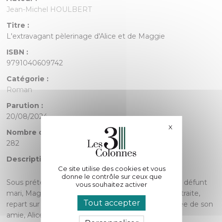
Jean-Michel HOULBERT
Titre :
L'extravagant pèlerinage d'Alice et de Maggie
ISBN :
9791040609742
Catégorie :
Roman
Parution :
20/08/2024
X
Masquer le bande
Nombre de pages :
282
Description :
Ce site utilise des cookies et vous
donne le contrôle sur ceux que
Sous prétexte de remplir une promesse faite à son défunt
vous souhaitez activer
mari, Maggie Grésal, professeure de français à la retraite,
Tout accepter
repart sur le Chemin de Compostelle, accompagnée de son
amie, Alice Lousaint, ancienne astrophysicienne et