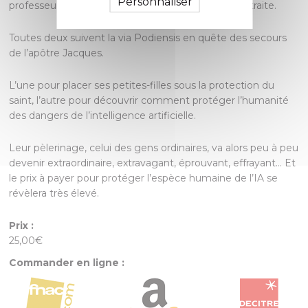
Personnaliser
professeure de physique chimie également à la retraite.
Toutes deux suivent la via Podiensis en quête des secours
de l’apôtre Jacques.
L’une pour placer ses petites-filles sous la protection du
saint, l’autre pour découvrir comment protéger l’humanité
des dangers de l’intelligence artificielle.
Leur pèlerinage, celui des gens ordinaires, va alors peu à peu
devenir extraordinaire, extravagant, éprouvant, effrayant… Et
le prix à payer pour protéger l’espèce humaine de l’IA se
révèlera très élevé.
Prix :
25,00€
Commander en ligne :