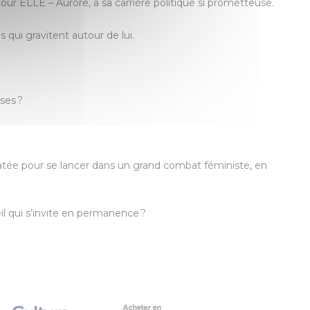
our ELLE – Aurore, à sa carrière politique si prometteuse.
 qui gravitent autour de lui.
ses ?
ouatée pour se lancer dans un grand combat féministe, en
il qui s’invite en permanence ?