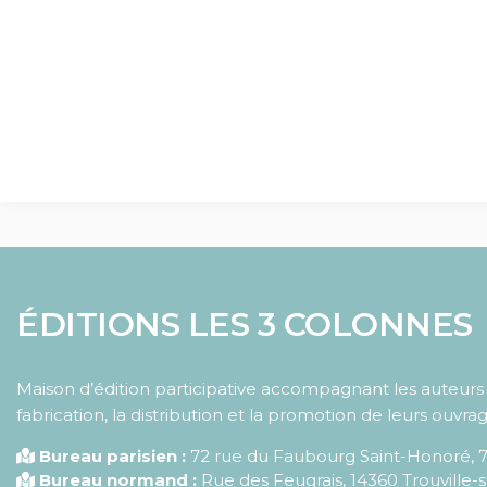
ÉDITIONS LES 3 COLONNES
Maison d’édition participative accompagnant les auteurs d
fabrication, la distribution et la promotion de leurs ouvrag
Bureau parisien :
72 rue du Faubourg Saint-Honoré
,
Bureau normand :
Rue des Feugrais, 14360 Trouville-