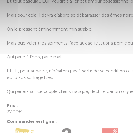
Et tout bascula… LUI, voudrait allier cet amour obsessionnel p
Mais pour cela, il devra d’abord se débarrasser des âmes noires
On le pressent éminemment ministrable.
Mais que valent les serments, face aux sollicitations pernicieu
Qui parle à l’ego, parle mal !
ELLE, pour survivre, n’hésitera pas à sortir de sa condition 
écho aux suffragettes.
Qui pariera sur ce couple charismatique, déchiré par un orgue
Prix :
27,00€
Commander en ligne :