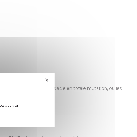
X
Masquer le bandeau des cookies
s convictions, dans un XXe siècle en totale mutation, où les
uerre.
ez activer