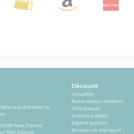
Découvrir
Actualités
Notre maison d’édition
ans la publication, la
FAQ auteurs
es.
Auteurs publiés
Espace auteurs
75008
Paris
,
France
Envoyer un manuscrit
sur-Mer, France