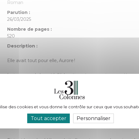
Roman
Parution :
26/03/2025
Nombre de pages :
520
Description :
Elle avait tout pour elle, Aurore !
La jeunesse, la beauté, l’éducation et un avenir prometteur.
Elle avait surtout la volonté de vivre pleinement sa vie et se
affrontements politiques préparaient un climat propice à la g
tilise des cookies et vous donne le contrôle sur ceux que vous souhait
Elle avait tout, mais tout n’était encore pas assez.
Tout accepter
Personnaliser
Aussi le Destin mit sur sa route son âme sœur damnée.