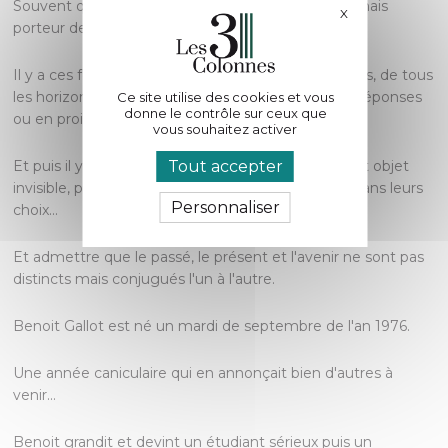
Souvent quelque chose de trivial à première vue mais
X
Masquer le bande
porteur de sens...
Il y a ces femmes et ces hommes, de tous les âges, de tous
les horizons, sensibles, comblés, en recherche de réponses
Ce site utilise des cookies et vous
donne le contrôle sur ceux que
ou en proie à des interrogations...
vous souhaitez activer
Tout accepter
Et puis il y a avant tout leur rapport au temps, à cet objet
invisible, présent et absent à la fois, déterminant dans leurs
Personnaliser
choix...
Et admettre que le passé, le présent et l'avenir ne sont pas
distincts mais conjugués l'un à l'autre.
Benoit Gallot est né un mardi de septembre de l'an 1976.
Une année caniculaire qui en annonçait bien d'autres à
venir...
Benoit grandit et devint un étudiant sérieux puis un