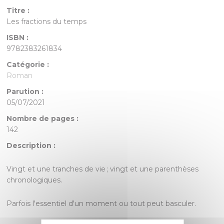
Titre :
Les fractions du temps
ISBN :
9782383261834
Catégorie :
Roman
Parution :
05/07/2021
Nombre de pages :
142
Description :
Vingt et une tranches de vie ; vingt et une parenthèses
chronologiques.
Parfois l'essentiel d'un moment ou tout peut basculer.