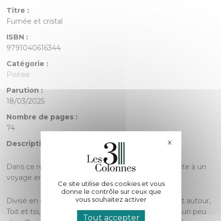
Titre :
Fumée et cristal
ISBN :
9791040616344
Catégorie :
Poésie
Parution :
18/03/2025
Nombre de pages :
74
X
Masquer le bande
Description :
Dans ce recueil de poésie, Michelle Fleury nous invite à un
voyage en spirale, où l’universel se mêle à l’intime.
Ce site utilise des cookies et vous
donne le contrôle sur ceux que
vous souhaitez activer
Divisé en quatre chapitres — Chaos et lumière, Tout autour,
Toit et toi, Au fond de moi —, chaque page dévoile un peu
Tout accepter