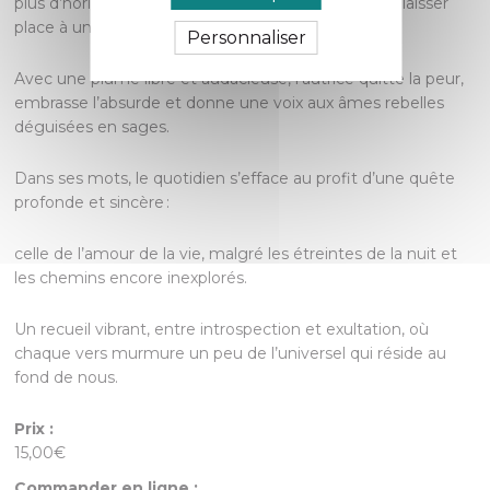
plus d’horizon, dissipant peu à peu le tumulte pour laisser
place à une lumière intérieure.
Personnaliser
Avec une plume libre et audacieuse, l’autrice quitte la peur,
embrasse l’absurde et donne une voix aux âmes rebelles
déguisées en sages.
Dans ses mots, le quotidien s’efface au profit d’une quête
profonde et sincère :
celle de l’amour de la vie, malgré les étreintes de la nuit et
les chemins encore inexplorés.
Un recueil vibrant, entre introspection et exultation, où
chaque vers murmure un peu de l’universel qui réside au
fond de nous.
Prix :
15,00€
Commander en ligne :