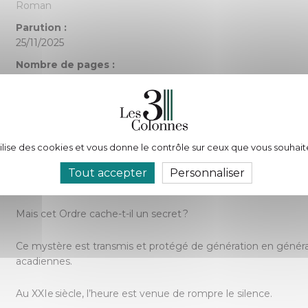
Roman
Parution :
25/11/2025
Nombre de pages :
498
Description :
En 1604, Samuel de Champlain fonde la première colonie franç
tilise des cookies et vous donne le contrôle sur ceux que vous souhait
confins du Maine et du New-Brunswik actuels.
Tout accepter
Personnaliser
Il donne alors naissance à l’Ordre du Bon Temps, pour renforce
Mais cet Ordre cache-t-il un secret ?
Ce mystère est transmis et protégé de génération en généra
acadiennes.
Au XXIe siècle, l’heure est venue de rompre le silence.