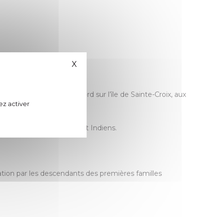
X
Masquer le bandeau des cookies
aise en Amérique du Nord sur l’île de Sainte-Croix, aux
ez activer
r les liens entre colons et Indiens.
tion par les descendants des premières familles