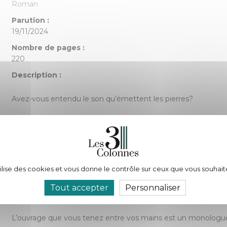
Roman
Parution :
19/11/2024
Nombre de pages :
220
Description :
Avez-vous entendu le son qu’émettent les pierres?
Tendons l’oreille.
Chaque édifice est une parole.
tilise des cookies et vous donne le contrôle sur ceux que vous souhait
Les grands monuments, parce qu’ils portent quelque chose du
Tout accepter
Personnaliser
La Giralda de Séville en est peut-être la plus éloquente illustra
L’ouvrage que vous tenez entre vos mains est un monologu