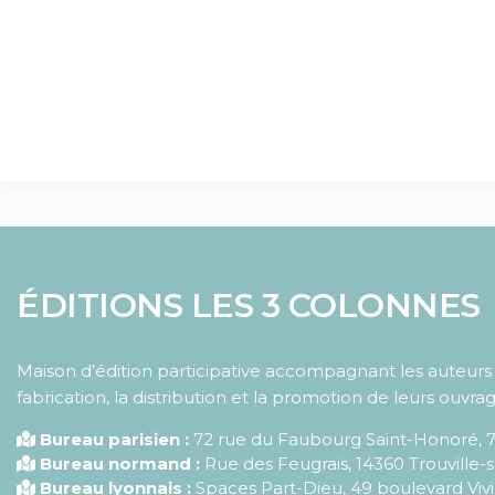
ÉDITIONS LES 3 COLONNES
Maison d’édition participative accompagnant les auteurs d
fabrication, la distribution et la promotion de leurs ouvrag
Bureau parisien :
72 rue du Faubourg Saint-Honoré
,
Bureau normand :
Rue des Feugrais, 14360 Trouville-
Bureau lyonnais :
Spaces Part-Dieu, 49 boulevard Vivi