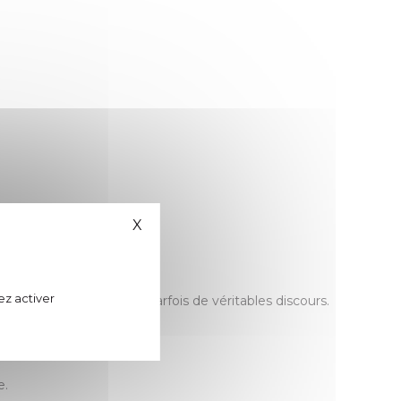
X
Masquer le bandeau des cookies
ez activer
 temps traversé, sont parfois de véritables discours.
tion.
e.