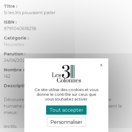
Titre :
Si les lits pouvaient parler
ISBN :
9791040618218
Catégorie :
Nouvelles
Parution :
24/06/2025
X
Masquer le bande
Nombre de pages :
162
Description :
Ce site utilise des cookies et vous
donne le contrôle sur ceux que
vous souhaitez activer
Découvrez les secrets les plus intimes de l’existence
humaine à travers les récits de ceux qui les connaissent le
Tout accepter
mieux :
Personnaliser
les lits.