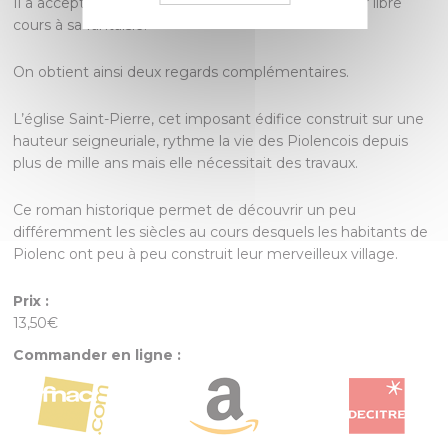
Il a accepté avec plaisir, sachant qu’il pourrait laisser libre
cours à sa fantaisie.
On obtient ainsi deux regards complémentaires.
L’église Saint-Pierre, cet imposant édifice construit sur une
hauteur seigneuriale, rythme la vie des Piolencois depuis
plus de mille ans mais elle nécessitait des travaux.
Ce roman historique permet de découvrir un peu
différemment les siècles au cours desquels les habitants de
Piolenc ont peu à peu construit leur merveilleux village.
Prix :
13,50€
Commander en ligne :