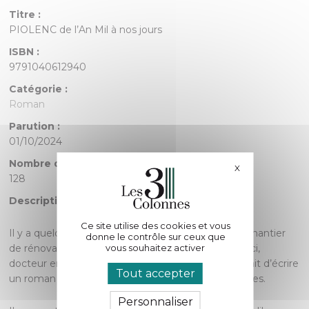
Titre :
PIOLENC de l’An Mil à nos jours
ISBN :
9791040612940
Catégorie :
Roman
Parution :
01/10/2024
Nombre de pages :
X
Masquer le bande
128
Description :
Ce site utilise des cookies et vous
Il y a quelques années, l’auteur a rencontré sur le chantier
donne le contrôle sur ceux que
vous souhaitez activer
de rénovation de l’église Saint-Pierre Roland Roticci,
docteur en histoire, qui lui a demandé s’il accepterait d’écrire
Tout accepter
un roman qui donne envie d’en explorer les richesses.
Personnaliser