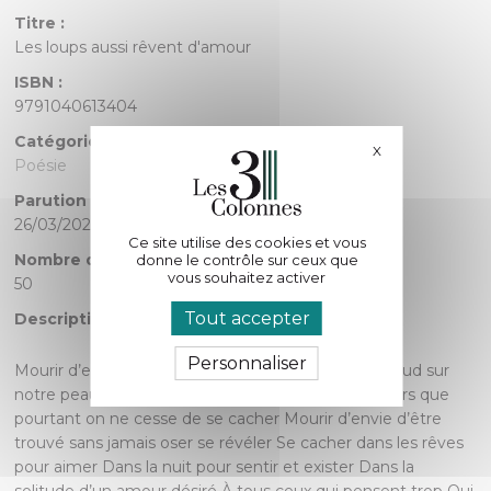
Titre :
Les loups aussi rêvent d'amour
ISBN :
9791040613404
Catégorie :
X
Masquer le bande
Poésie
Parution :
26/03/2025
Ce site utilise des cookies et vous
Nombre de pages :
donne le contrôle sur ceux que
vous souhaitez activer
50
Tout accepter
Description :
Personnaliser
Mourir d’envie d’être aimé, de sentir un souffle chaud sur
notre peau se poser Mourir d’envie d’appartenir alors que
pourtant on ne cesse de se cacher Mourir d’envie d’être
trouvé sans jamais oser se révéler Se cacher dans les rêves
pour aimer Dans la nuit pour sentir et exister Dans la