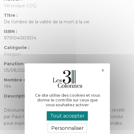
Véronique COQ
Titre :
De l’ombre de la vallée de la mort à la vie
ISBN :
9791040619314
Catégorie :
Religion
Parution :
05/08/2025
X
Masquer le bande
Nombre de pages :
194
Ce site utilise des cookies et vous
Description :
donne le contrôle sur ceux que
vous souhaitez activer
Découvrez les méandres de l’incestuel, un concept révélé
Tout accepter
par Paul-Claude Racamier, qui transcende l’acte d’inceste
pour explorer ses implications psychologiques profondes.
Personnaliser