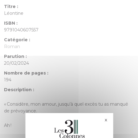
Titre :
Léontine
ISBN :
9791040607557
Catégorie :
Roman
Parution :
20/02/2024
Nombre de pages :
194
Description :
« Considère, mon amour, jusqu’à quel excès tu as manqué
de prévoyance.
X
Masquer le bande
Ah !