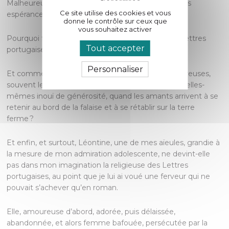
Malheureux, tu as été trahi, et tu m’as trahie par des
Ce site utilise des cookies et vous
espérances trompeuses ».
donne le contrôle sur ceux que
vous souhaitez activer
Pourquoi fallait-il que ces premières phrases des Lettres
Tout accepter
portugaises m’accompagnent ma vie durant ?
Personnaliser
Et comment se fait-il que, dans les passions amoureuses,
souvent les amantes font naufrage dans un don d’elles-
mêmes inouï de générosité, quand les amants arrivent à se
retenir au bord de la falaise et à se rétablir sur la terre
ferme ?
Et enfin, et surtout, Léontine, une de mes aïeules, grandie à
la mesure de mon admiration adolescente, ne devint-elle
pas dans mon imagination la religieuse des Lettres
portugaises, au point que je lui ai voué une ferveur qui ne
pouvait s’achever qu’en roman.
Elle, amoureuse d’abord, adorée, puis délaissée,
abandonnée, et alors femme bafouée, persécutée par la