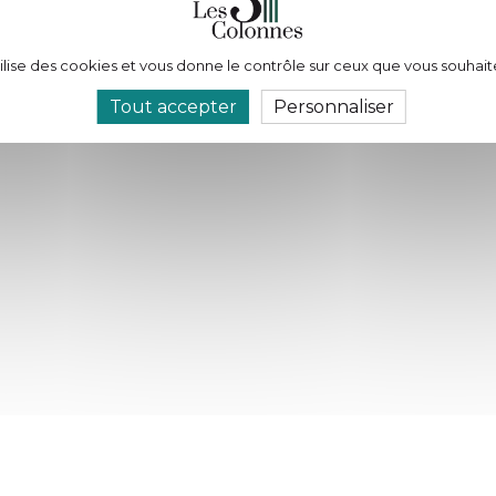
e équipe sérieuse, passionnée et respectueuse de la voix
tilise des cookies et vous donne le contrôle sur ceux que vous souhait
Tout accepter
Personnaliser
ce et votre dévouement. Grâce à vous, ce rêve est devenu