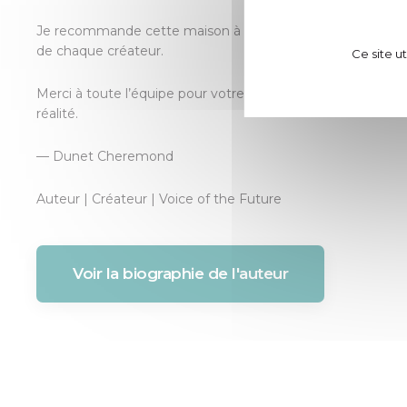
Je recommande cette maison à tout auteur qui cherche un
de chaque créateur.
Ce site u
Merci à toute l’équipe pour votre confiance, votre patien
réalité.
— Dunet Cheremond
Auteur | Créateur | Voice of the Future
Voir la biographie de l'auteur