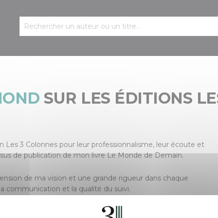
MOND
SUR LES ÉDITIONS L
on Les 3 Colonnes pour leur professionnalisme, leur écoute et
sus de publication de mon livre Le Monde de Demain.
éhension de ma vision et une grande rigueur dans chaque
la communication et la qualité du suivi.
 livre — c’est vivre une aventure humaine et artistique.