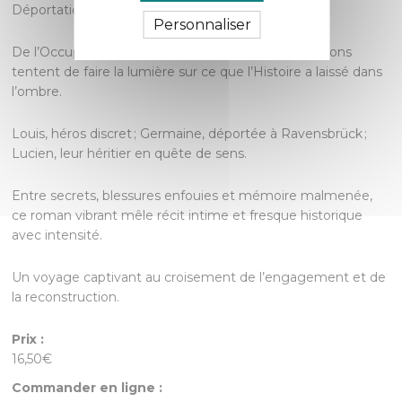
Déportation… et leurs lourds héritages.
Personnaliser
De l’Occupation à la guerre d’Algérie, trois générations
tentent de faire la lumière sur ce que l’Histoire a laissé dans
l’ombre.
Louis, héros discret ; Germaine, déportée à Ravensbrück ;
Lucien, leur héritier en quête de sens.
Entre secrets, blessures enfouies et mémoire malmenée,
ce roman vibrant mêle récit intime et fresque historique
avec intensité.
Un voyage captivant au croisement de l’engagement et de
la reconstruction.
Prix :
16,50€
Commander en ligne :