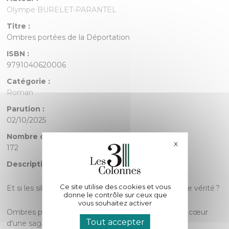
Olympe BURELET-PARANTEL
Titre :
Ombres portées de la Déportation
ISBN :
9791040620006
Catégorie :
Roman
Parution :
02/10/2025
Nombre de pages :
X
Masquer le bande
172
Description :
Ce site utilise des cookies et vous
Et si les silences de vos parents cachaient une autre vérité ?
donne le contrôle sur ceux que
vous souhaitez activer
Ombres portées de la Déportation vous plonge au cœur
Tout accepter
d’une saga familiale marquée par la Résistance, la