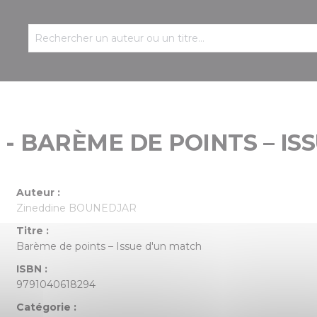
- BARÈME DE POINTS – IS
Auteur :
Zineddine BOUNEDJAR
Titre :
Barème de points – Issue d'un match
ISBN :
9791040618294
Catégorie :