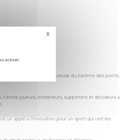
X
Masquer le bandeau des cookies
ez activer
our le football de demain.
et ouvrage une réforme audacieuse du barème des points,
il invite joueurs, entraîneurs, supporters et décideurs à
e.
st un appel à l’innovation pour un sport qui unit les