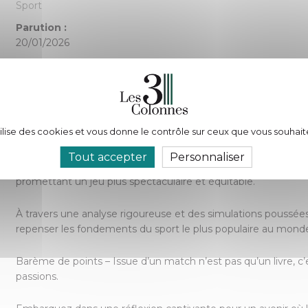
Sport
Parution :
20/01/2026
Nombre de pages :
72
Description :
tilise des cookies et vous donne le contrôle sur ceux que vous souhait
Découvrez la vision révolutionnaire de Bounedjar Zineddine p
Tout accepter
Personnaliser
Ingénieur en statistique et planification, il propose dans c
promettant un jeu plus spectaculaire et équitable.
À travers une analyse rigoureuse et des simulations poussées, 
repenser les fondements du sport le plus populaire au mond
Barème de points – Issue d’un match n’est pas qu’un livre, c’e
passions.