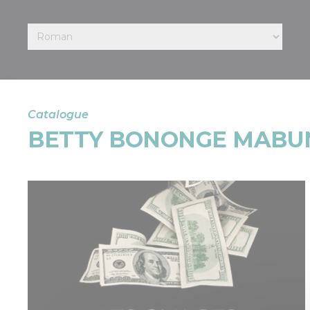
Catalogue
BETTY BONONGE MABU