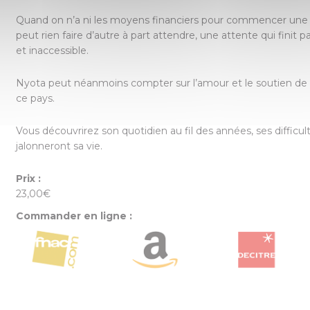
Quand on n’a ni les moyens financiers pour commencer une re
peut rien faire d’autre à part attendre, une attente qui finit 
et inaccessible.
Nyota peut néanmoins compter sur l’amour et le soutien de s
ce pays.
Vous découvrirez son quotidien au fil des années, ses difficu
jalonneront sa vie.
Prix :
23,00€
Commander en ligne :