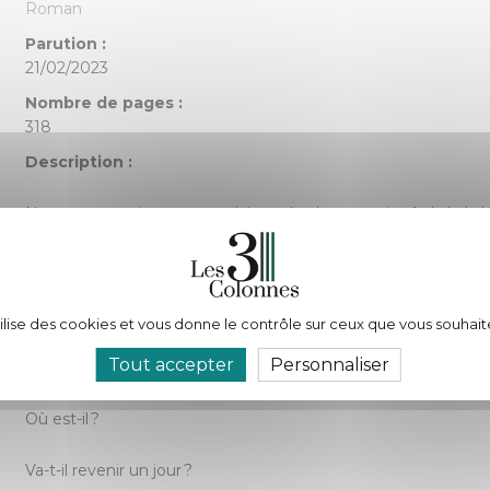
Roman
Parution :
21/02/2023
Nombre de pages :
318
Description :
Nyota est une jeune congolaise, née du mauvais côté de la ba
Avec ses mots, elle nous raconte sa rencontre avec la vie, une v
Très tôt, elle a dû apprendre à encaisser les coups et à aimer
tilise des cookies et vous donne le contrôle sur ceux que vous souhait
Tout accepter
Personnaliser
En effet, à neuf ans, son monde s’écroule quand son père, un 
Où est-il ?
Va-t-il revenir un jour ?