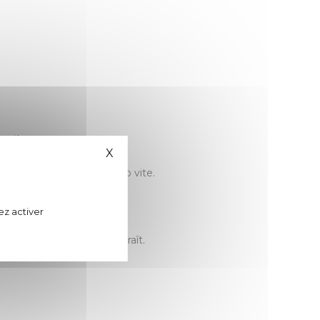
rrière.
X
Masquer le bandeau des cookies
ie qui l’a fait grandir trop vite.
 tant qu’on peut.
ez activer
journaliste engagé, disparaît.