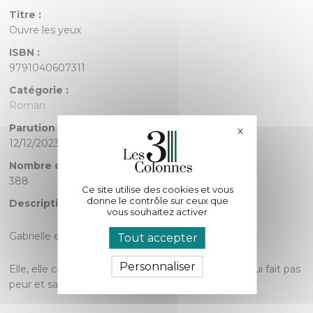
Titre :
Ouvre les yeux
ISBN :
9791040607311
Catégorie :
Roman
Parution :
X
Masquer le bande
12/12/2023
Nombre de pages :
388
Ce site utilise des cookies et vous
donne le contrôle sur ceux que
Description :
vous souhaitez activer
Gabrielle et Thomas sont totalement différents.
Tout accepter
Personnaliser
Elle, elle conçoit le monde comme infini, la vie ne lui fait pas
peur et sans retenue, elle plonge dans l’inconnu.