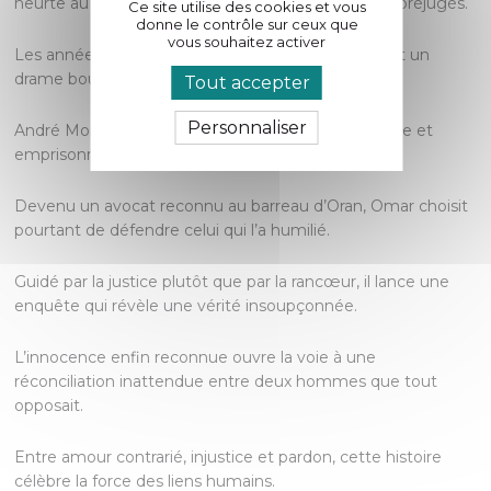
heurte au rejet violent d’un père prisonnier de ses préjugés.
Ce site utilise des cookies et vous
donne le contrôle sur ceux que
vous souhaitez activer
Les années passent, les destins se transforment, et un
drame bouleverse tout :
Tout accepter
Personnaliser
André Morel est accusé du meurtre de sa maîtresse et
emprisonné.
Devenu un avocat reconnu au barreau d’Oran, Omar choisit
pourtant de défendre celui qui l’a humilié.
Guidé par la justice plutôt que par la rancœur, il lance une
enquête qui révèle une vérité insoupçonnée.
L’innocence enfin reconnue ouvre la voie à une
réconciliation inattendue entre deux hommes que tout
opposait.
Entre amour contrarié, injustice et pardon, cette histoire
célèbre la force des liens humains.