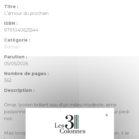
Titre :
L'amour du prochain
ISBN :
9791040625544
Catégorie :
Roman
Parution :
05/05/2026
Nombre de pages :
362
Description :
Omar, lycéen brillant issu d’un milieu modeste, aime
passionnément Véronique, fille d’un riche promoteur pied-
X
Masquer le bande
noir.
Mais lorsque le jeune homme ose demander sa main, il se