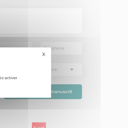
X
Masquer le bandeau des cookies
ez activer
Envoyer mon manuscrit