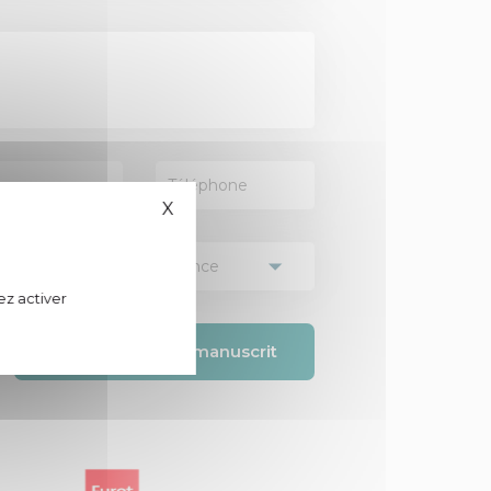
X
Masquer le bandeau des cookies
ez activer
Envoyer mon manuscrit