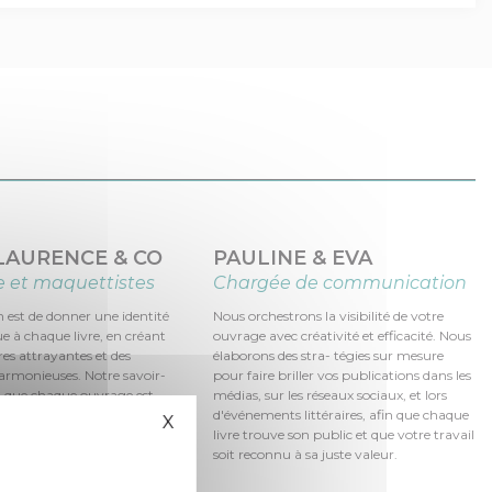
 LAURENCE & CO
PAULINE & EVA
e et maquettistes
Chargée de communication
 est de donner une identité
Nous orchestrons la visibilité de votre
ue à chaque livre, en créant
ouvrage avec créativité et efficacité. Nous
es attrayantes et des
élaborons des stra- tégies sur mesure
rmonieuses. Notre savoir-
pour faire briller vos publications dans les
it que chaque ouvrage est
médias, sur les réseaux sociaux, et lors
e à regarder qu'à lire,
d'événements littéraires, afin que chaque
X
Masquer le bandeau des cookies
i le soin et la passion qui ont
livre trouve son public et que votre travail
création.
soit reconnu à sa juste valeur.