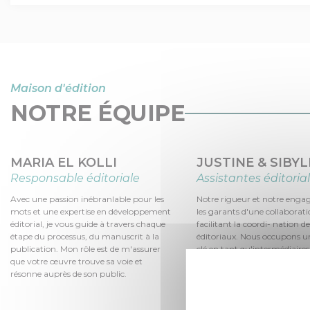
Maison d'édition
NOTRE ÉQUIPE
MARIA EL KOLLI
JUSTINE & SIBYL
Responsable éditoriale
Assistantes éditoria
Avec une passion inébranlable pour les
Notre rigueur et notre eng
mots et une expertise en développement
les garants d'une collaboratio
éditorial, je vous guide à travers chaque
facilitant la coordi- nation d
étape du processus, du manuscrit à la
éditoriaux. Nous occupons u
publication. Mon rôle est de m'assurer
clé en tant qu'intermédiaires
que votre œuvre trouve sa voie et
et notre équipe éditoriale, e
résonne auprès de son public.
assurant que chaque phase 
se déroule de manière optima