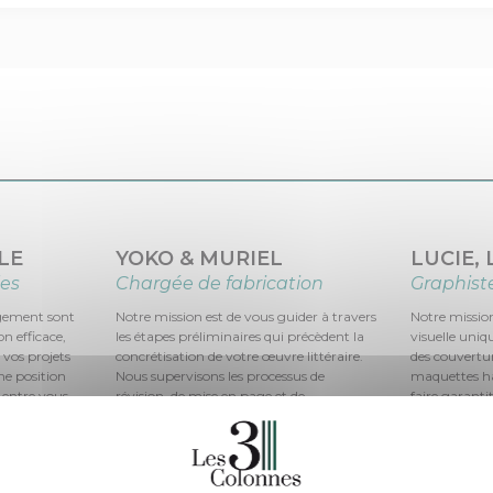
LE
YOKO & MURIEL
LUCIE,
les
Chargée de fabrication
Graphist
agement sont
Notre mission est de vous guider à travers
Notre mission
n efficace,
les étapes préliminaires qui précèdent la
visuelle uniq
e vos projets
concrétisation de votre œuvre littéraire.
des couvertur
ne position
Nous supervisons les processus de
maquettes ha
 entre vous
révision, de mise en page et de
faire garant
n nous
conception graphique et nous
aussi agréabl
du processus
partageons avec vous les ébauches pour
reflétant ains
le.
façonner un produit fini qui rencontre
présidé à sa 
non seulement vos aspirations mais aussi