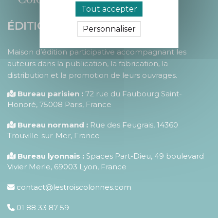
Tout accepter
ÉDITIONS LES 3 COLONNES
Personnaliser
Maison d’édition participative accompagnant les
auteurs dans la publication, la fabrication, la
distribution et la promotion de leurs ouvrages.
Bureau parisien :
72 rue du Faubourg Saint-
Honoré
,
75008
Paris
,
France
Bureau normand :
Rue des Feugrais, 14360
Trouville-sur-Mer, France
Bureau lyonnais :
Spaces Part-Dieu, 49 boulevard
Vivier Merle, 69003 Lyon, France
contact@lestroiscolonnes.com
01 88 33 87 59