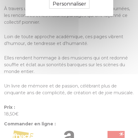
Personnaliser
À travers une série de récits vivants, il raconte les tournées,
les rencontres et les instants partagés qui ont façonné ce
collectif pionnier.
Loin de toute approche académique, ces pages vibrent
d’humour, de tendresse et d’humanité.
Elles rendent hommage à des musiciens qui ont redonné
souffle et éclat aux sonorités baroques sur les scènes du
monde entier.
Un livre de mémoire et de passion, célébrant plus de
cinquante ans de complicité, de création et de joie musicale.
Prix :
18,50€
Commander en ligne :