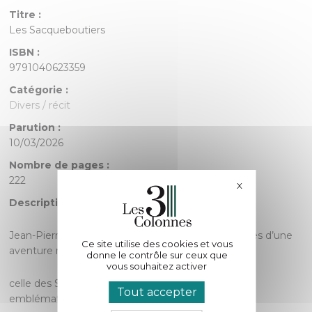
Titre :
Les Sacqueboutiers
ISBN :
9791040623359
Catégorie :
Divers / récit
Parution :
10/03/2026
Nombre de pages :
222
X
Masquer le bande
Description :
Jean-Pierre Canihac nous entraîne dans les coulisses d’une
Ce site utilise des cookies et vous
aventure musicale hors du commun :
donne le contrôle sur ceux que
vous souhaitez activer
celle des Sacqueboutiers de Toulouse, ensemble
Tout accepter
emblématique de cuivres anciens.