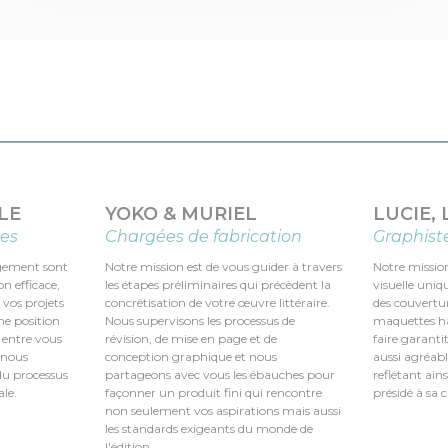
LE
YOKO & MURIEL
LUCIE,
les
Chargées de fabrication
Graphist
agement sont
Notre mission est de vous guider à travers
Notre mission
n efficace,
les étapes préliminaires qui précèdent la
visuelle uniq
e vos projets
concrétisation de votre œuvre littéraire.
des couvertur
ne position
Nous supervisons les processus de
maquettes ha
 entre vous
révision, de mise en page et de
faire garant
n nous
conception graphique et nous
aussi agréabl
du processus
partageons avec vous les ébauches pour
reflétant ains
le.
façonner un produit fini qui rencontre
présidé à sa 
non seulement vos aspirations mais aussi
les standards exigeants du monde de
l'édition.