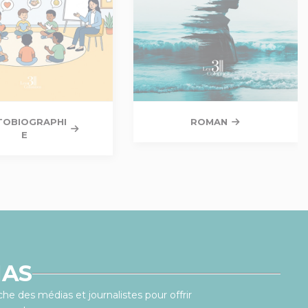
TOBIOGRAPHI
ROMAN
E
IAS
he des médias et journalistes pour offrir