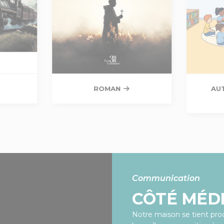
ROMAN
AU
Communication
CÔTÉ MÉD
Notre maison se tient proc