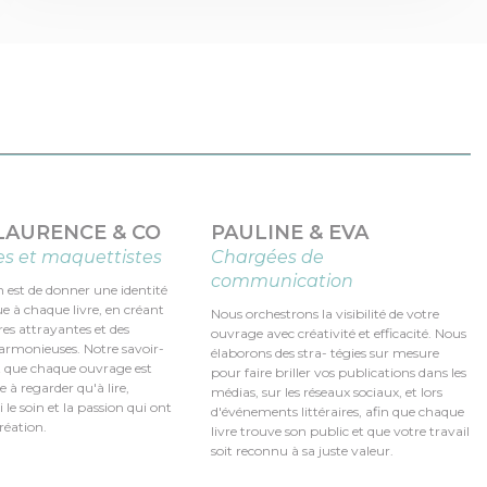
 LAURENCE & CO
PAULINE & EVA
es et maquettistes
Chargées de
communication
 est de donner une identité
ue à chaque livre, en créant
Nous orchestrons la visibilité de votre
es attrayantes et des
ouvrage avec créativité et efficacité. Nous
rmonieuses. Notre savoir-
élaborons des stra- tégies sur mesure
it que chaque ouvrage est
pour faire briller vos publications dans les
e à regarder qu'à lire,
médias, sur les réseaux sociaux, et lors
i le soin et la passion qui ont
d'événements littéraires, afin que chaque
création.
livre trouve son public et que votre travail
soit reconnu à sa juste valeur.