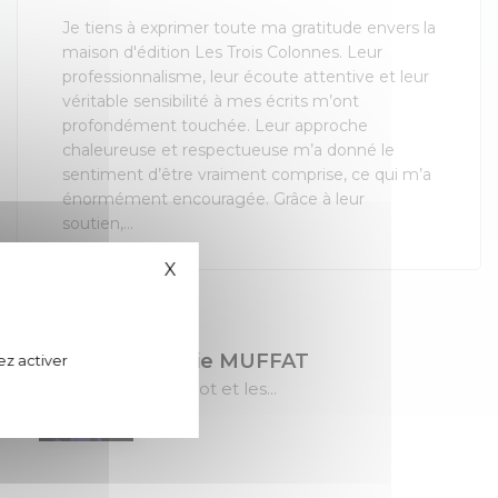
Je tiens à exprimer toute ma gratitude envers la
maison d'édition Les Trois Colonnes. Leur
professionnalisme, leur écoute attentive et leur
véritable sensibilité à mes écrits m’ont
profondément touchée. Leur approche
chaleureuse et respectueuse m’a donné le
sentiment d’être vraiment comprise, ce qui m’a
énormément encouragée. Grâce à leur
soutien,...
X
Masquer le bandeau des cookies
Sylvie MUFFAT
ez activer
Margot et les...