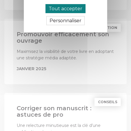
PAR
LES 3 COLONNES
Tout accepter
Personnaliser
PROMOTION
Promouvoir efficacement son
ouvrage
Maximisez la visibilité de votre livre en adoptant
une stratégie média adaptée.
JANVIER 2025
PAR
LES 3 COLONNES
CONSEILS
Corriger son manuscrit :
astuces de pro
Une relecture minutieuse est la clé d’une