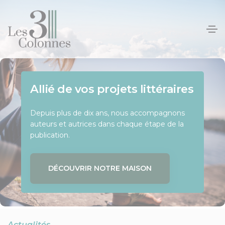
Panneau de gestion des cookies
Allié de vos projets littéraires
Offrez à votre livre l’essor
Une équipe passionnée
qu’il mérite
Depuis plus de dix ans, nous accompagnons
Chez Les 3 Colonnes, nous croyons au pouvoir
auteurs et autrices dans chaque étape de la
des mots et à la force de chaque histoire.
Notre équipe éditoriale vous conseille et vous
publication.
soutient tout au long de votre parcours
d’auteur.
RENCONTRER NOTRE ÉQUIPE
DÉCOUVRIR NOTRE MAISON
SOUMETTRE MON PROJET
Actualités