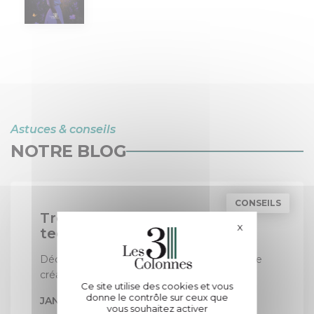
Astuces & conseils
NOTRE BLOG
CONSEILS
Trouver l’inspiration : 5
X
Masquer le bande
techniques d’écriture
Découvrez nos conseils pour débloquer votre
créativité littéraire.
Ce site utilise des cookies et vous
donne le contrôle sur ceux que
JANVIER 2025
vous souhaitez activer